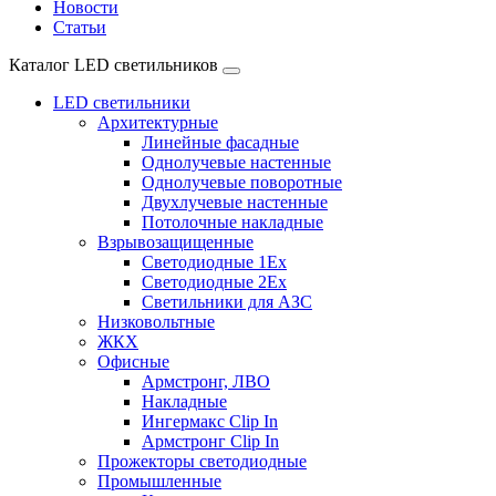
Новости
Статьи
Каталог LED светильников
LED светильники
Архитектурные
Линейные фасадные
Однолучевые настенные
Однолучевые поворотные
Двухлучевые настенные
Потолочные накладные
Взрывозащищенные
Светодиодные 1Ex
Светодиодные 2Ex
Светильники для АЗС
Низковольтные
ЖКХ
Офисные
Армстронг, ЛВО
Накладные
Ингермакс Clip In
Армстронг Clip In
Прожекторы светодиодные
Промышленные