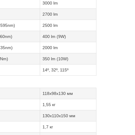
3000 lm
2700 lm
-595nm)
2500 lm
660nm)
400 lm (9W)
535nm)
2000 lm
5Nm)
350 lm (10W)
14º, 32º, 115º
118х98х130 мм
1,55 кг
130х110х150 мм
1,7 кг