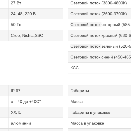
27 Вт
Световой поток (3800-4800К)
24, 48, 220 В
Световой поток (2600-3700К)
50 Гц
Световой поток
янтарный (585
Cree, Nichia,SSC
Световой поток красный (630-
Световой поток
зеленый (520-
Световой поток синий (450-46
КСС
IP 67
Габариты
от -40 до +40С°
Масса
УХЛ1
Габариты в упаковке
алюминий
Масса в упаковке