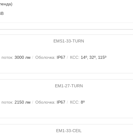
ленда)
4В
 поток:
3000 лм
Оболочка:
IP67
КСС:
14º, 32º, 115º
 поток:
2150 лм
Оболочка:
IP67
КСС:
8º