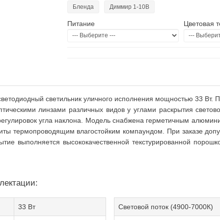
Бленда
Диммир 1-10В
Питание
Цветовая 
светодиодный светильник уличного исполнения мощностью 33 Вт. 
птическими линзами различных видов у углами раскрытия светово
регулировок угла наклона. Модель снабжена герметичным алюмин
ты термопроводящим влагостойким компаундом. При заказе допус
рытие выполняется высококачественной текстурированной порошк
лектации:
33 Вт
Световой поток (4900-7000К)