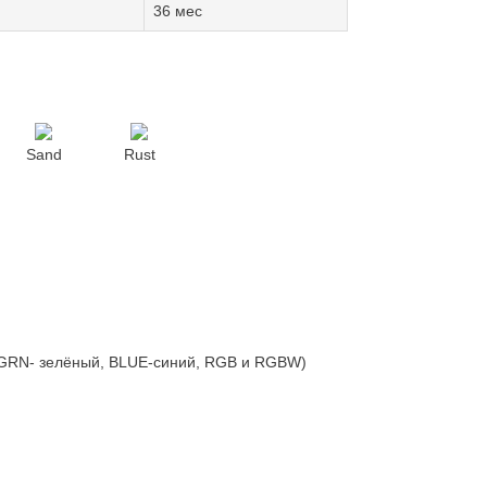
36 мес
Sand
Rust
 GRN- зелёный, BLUE-синий, RGB и RGBW)