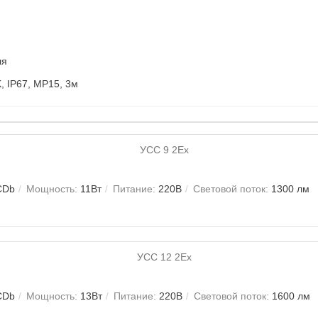
ля
, IP67, MР15, 3м
CDb
Мощность:
11Вт
Питание:
220В
Световой поток:
1300 лм
CDb
Мощность:
13Вт
Питание:
220В
Световой поток:
1600 лм