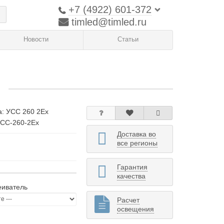
+7 (4922) 601-372
timled@timled.ru
Новости
Статьи
й
а:
УСС 260 2Ex
УСС-260-2Ex
Доставка во
все регионы
Гарантия
качества
еиватель
Расчет
освещения