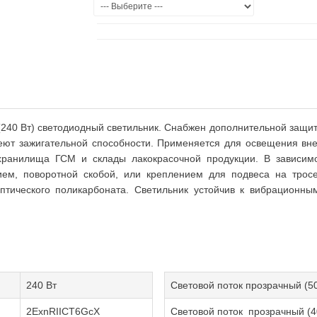
0 Вт) светодиодный светильник. Снабжен дополнительной защитой
еют зажигательной способности. Применяется для освещения вн
хранилища ГСМ и склады лакокрасочной продукции. В зависимо
ем, поворотной скобой, или креплением для подвеса на трос
птического поликарбоната. Светильник устойчив к вибрационным
240 Вт
Световой поток прозрачный (5
2ExnRІІCT6GcX
Световой поток прозрачный (4