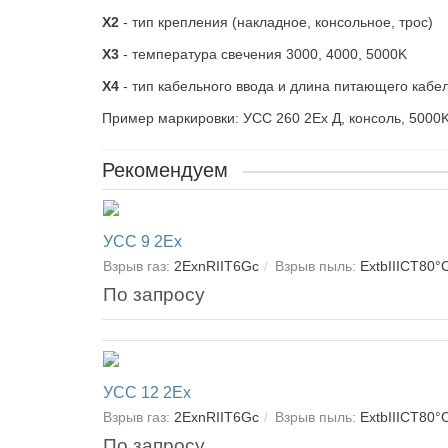
X2
- тип крепления (накладное, консольное, трос)
X3
- температура свечения 3000, 4000, 5000K
X4
- тип кабельного ввода и длина питающего кабе
Пример маркировки: УСС 260 2Ex Д, консоль, 5000K
Рекомендуем
УСС 9 2Ex
Взрыв газ:
2ExnRІІT6Gc
Взрыв пыль:
ExtbIIIСT80°
По запросу
УСС 12 2Ex
Взрыв газ:
2ExnRІІT6Gc
Взрыв пыль:
ExtbIIIСT80°
По запросу