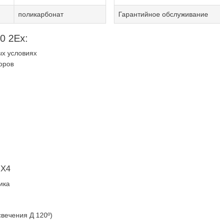
поликарбонат
Гарантийное обслуживание
0 2Ex:
ых условиях
оров
 X4
ика
свечения Д 120º)