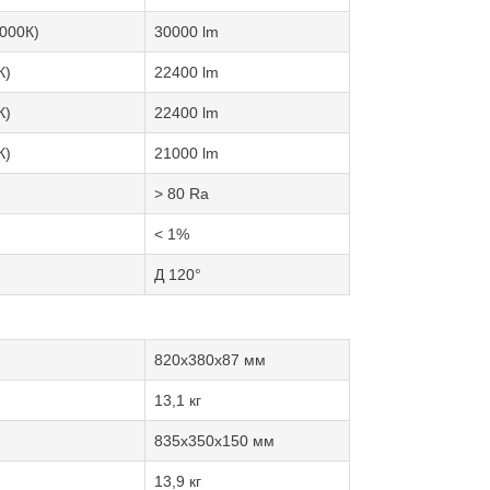
000К)
30000 lm
К)
22400 lm
К)
22400 lm
К)
21000 lm
> 80 Ra
< 1%
Д 120°
820х380х87 мм
13,1 кг
835х350х150 мм
13,9 кг