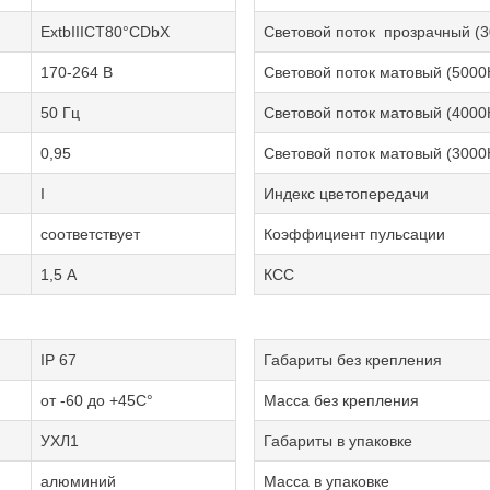
ExtbIIIСT80°CDbX
Световой поток прозрачный (3
170-264 В
Световой поток матовый (5000
50 Гц
Световой поток матовый (4000
0,95
Световой поток матовый (3000
I
Индекс цветопередачи
соответствует
Коэффициент пульсации
1,5 А
КСС
IP 67
Габариты без крепления
от -60 до +45С°
Масса без крепления
УХЛ1
Габариты в упаковке
алюминий
Масса в упаковке