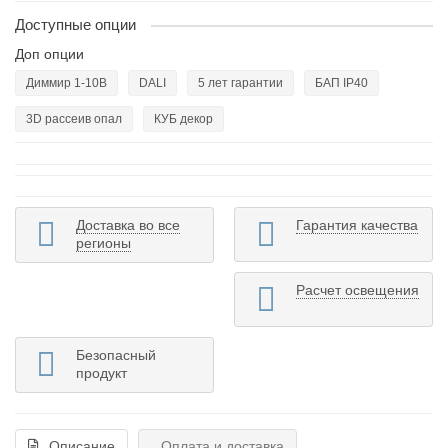
Доступные опции
Доп опции
Диммир 1-10В
DALI
5 лет гарантии
БАП IP40
3D рассеив опал
КУБ декор
Доставка во все
Гарантия качества
регионы
Расчет освещения
Безопасный
продукт
Описание
Оплата и доставка