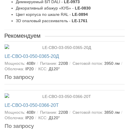
Диммируемый БП DALI -
LE-0973
Декоративный абажур «КУБ» -
LE-0830
Цвет корпуса по шкале RAL -
LE-0894
3D опаловый рассеиватель -
LE-1761
Рекомендуем
LE-СВО-03-050-0365-20Д
Мощность:
40Вт
Питание:
220В
Световой поток:
3950 лм
Оболочка:
IP20
КСС:
Д120°
По запросу
LE-СВО-03-050-0366-20Т
Мощность:
40Вт
Питание:
220В
Световой поток:
3850 лм
Оболочка:
IP20
КСС:
Д120°
По запросу