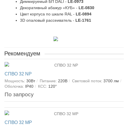
Диммируемый БП DALI -
LE-0973
Декоративный абажур «КУБ» -
LE-0830
Цвет корпуса по шкале RAL -
LE-0894
3D опаловый рассеиватель -
LE-1761
Рекомендуем
СПВО 32 NP
Мощность:
30Вт
Питание:
220В
Световой поток:
3700 лм
Оболочка:
IP40
КСС:
120°
По запросу
СПВО 32 MP