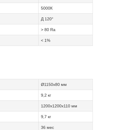
5000К
Д 120°
> 80 Ra
< 1%
Ø1150x80 мм
9,2 кг
1200x1200x110 мм
9,7 кг
36 мес