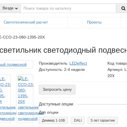
Везде
Светотехнический расчет
Проекты
E-ССО-23-080-1395-20Х
светильник светодиодный подвес
Производитель:
LEDeffect
Код товар
Доступность: 2-4 недели
Артикул: 
20Х
Запросить цену
Доступные опции
Доп опции
Диммир 1-10В
DALI
5 лет гарантии