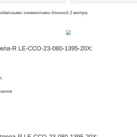
одвесными элементами длинной 2 метра.
ела-R LE-ССО-23-080-1395-20Х:
я;
кзалов
трела-R LE-ССО-23-080-1395-20Х: