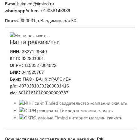
E-mail:
timled@timled.ru
whatsapp/viber:
+79056148989
Почта:
600031, г.Владимир, а/я 50
Наши реквизиты:
ИНН:
3327129640
КПП:
332901001
ОГРН:
1153327004522
БИК:
044525787
Банк:
ПАО «БАНК УРАЛСИБ»
р/с:
40702810202200001416
к/с:
30101810100000000787
Осуществляем доставку во все регионы РФ