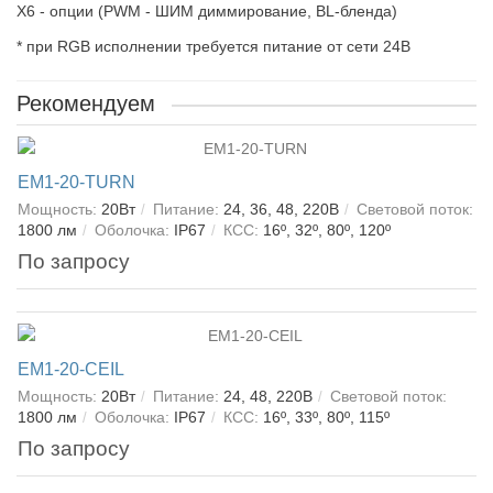
X6 - опции (PWM - ШИМ диммирование, BL-бленда)
* при RGB исполнении требуется питание от сети 24В
Рекомендуем
EM1-20-TURN
Мощность:
20Вт
Питание:
24, 36, 48, 220В
Световой поток:
1800 лм
Оболочка:
IP67
КСС:
16º, 32º, 80º, 120º
По запросу
EM1-20-CEIL
Мощность:
20Вт
Питание:
24, 48, 220В
Световой поток:
1800 лм
Оболочка:
IP67
КСС:
16º, 33º, 80º, 115º
По запросу