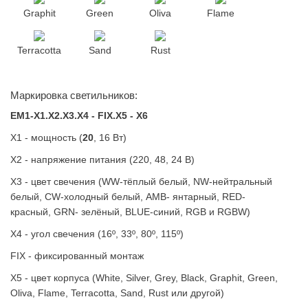
Graphit
Green
Oliva
Flame
Terracotta
Sand
Rust
Маркировка светильников:
EM1-X1.X2.X3.X4 - FIX.X5 - X6
X1 - мощность (
20
, 16 Вт)
X2 - напряжение питания (220, 48, 24 В)
X3 - цвет свечения (WW-тёплый белый, NW-нейтральный
белый, CW-холодный белый, AMB- янтарный, RED-
красный, GRN- зелёный, BLUE-синий, RGB и RGBW)
X4 - угол свечения (16º, 33º, 80º, 115º)
FIX - фиксированный монтаж
X5 - цвет корпуса (White, Silver, Grey, Black, Graphit, Green,
Oliva, Flame, Terracotta, Sand, Rust или другой)