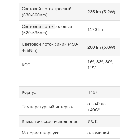
Световой поток красный
235 lm (5.2W)
(630-660nm)
Световой поток
зеленый
1170 lm
(520-535nm)
Световой поток синий (450-
200 lm (5.8W)
465Nm)
16º, 33º, 80º,
КСС
115º
Корпус
IP 67
от -40 до
Температурный интервал
+40С°
Климатическое исполнение
УХЛ1
Материал корпуса
алюминий