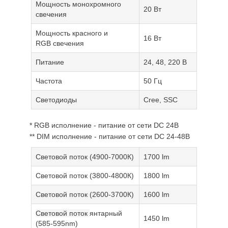
Мощность монохромного
20 Вт
свечения
Мощность красного и
16 Вт
RGB свечения
Питание
24, 48, 220 В
Частота
50 Гц
Светодиоды
Cree, SSC
* RGB исполнение - питание от сети DC 24В
** DIM исполнение - питание от сети DC 24-48В
Световой поток (4900-7000К)
1700 lm
Световой поток (3800-4800К)
1800 lm
Световой поток (2600-3700К)
1600 lm
Световой поток
янтарный
1450 lm
(585-595nm)